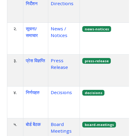
निर्देशन
Directions
२.
सूचना/
News /
news-notices
समाचार
Notices
३.
प्रेस विज्ञप्ति
Press
press-release
Release
४.
निर्णयहरु
Decisions
decisions
५.
बोर्ड बैठक
Board
board-meetings
Meetings