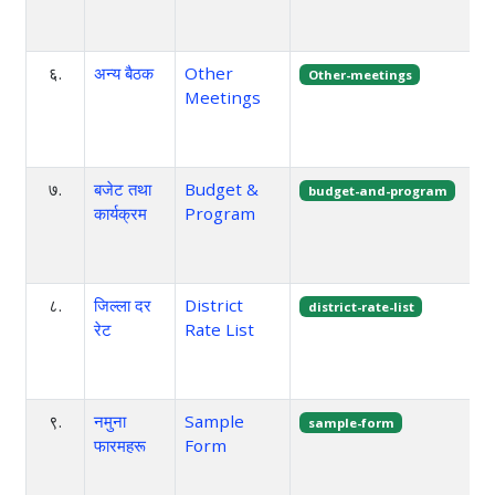
६.
अन्य बैठक
Other
Other-meetings
Meetings
७.
बजेट तथा
Budget &
budget-and-program
कार्यक्रम
Program
८.
जिल्ला दर
District
district-rate-list
रेट
Rate List
९.
नमुना
Sample
sample-form
फारमहरू
Form