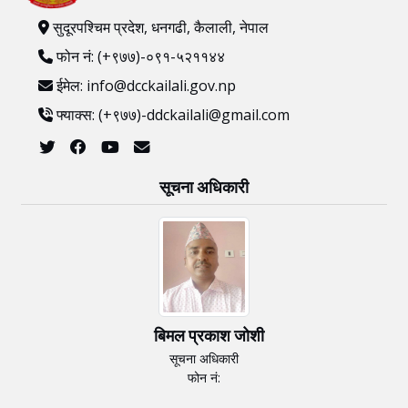
सुदूरपश्चिम प्रदेश, धनगढी, कैलाली, नेपाल
फोन नं: (+९७७)-०९१-५२११४४
ईमेल: info@dcckailali.gov.np
फ्याक्स: (+९७७)-ddckailali@gmail.com
सूचना अधिकारी
बिमल प्रकाश जोशी
सूचना अधिकारी
फोन नं: