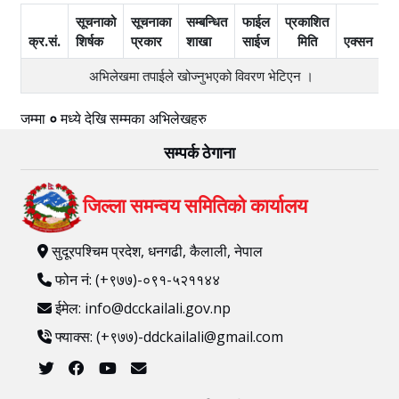
सूचनाको
सूचनाका
सम्बन्धित
फाईल
प्रकाशित
क्र.सं.
शिर्षक
प्रकार
शाखा
साईज
मिति
एक्सन
अभिलेखमा तपाईले खोज्‍नुभएको विवरण भेटिएन ।
जम्मा
०
मध्ये
देखि
सम्मका अभिलेखहरु
सम्पर्क ठेगाना
जिल्ला समन्वय समितिको कार्यालय
सुदूरपश्चिम प्रदेश, धनगढी, कैलाली, नेपाल
फोन नं: (+९७७)-०९१-५२११४४
ईमेल: info@dcckailali.gov.np
फ्याक्स: (+९७७)-ddckailali@gmail.com